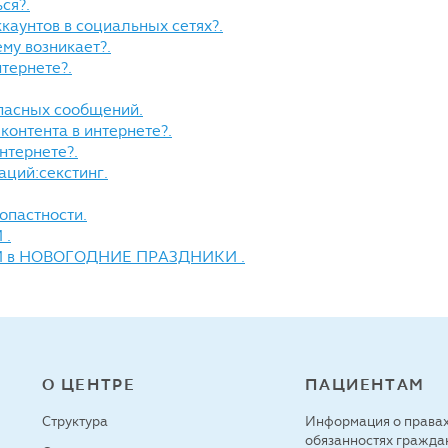
ься?.
 аккаунтов в социальных сетях?.
чему возникает?.
интернете?.
ы опасных сообщений.
о контента в интернете?.
 интернете?.
каций:секстинг.
зопастности.
 .
ТИ в НОВОГОДНИЕ ПРАЗДНИКИ .
О ЦЕНТРЕ
ПАЦИЕНТАМ
Структура
Информация о правах
обязанностях гражда