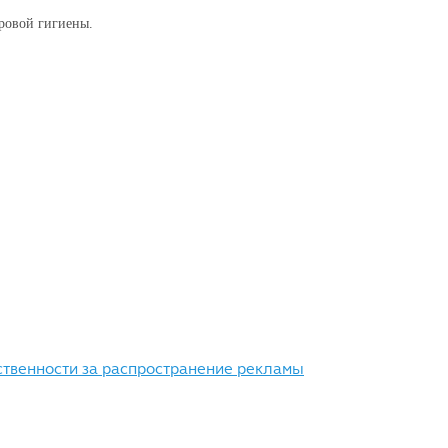
ровой гигиены.
ственности за распространение рекламы