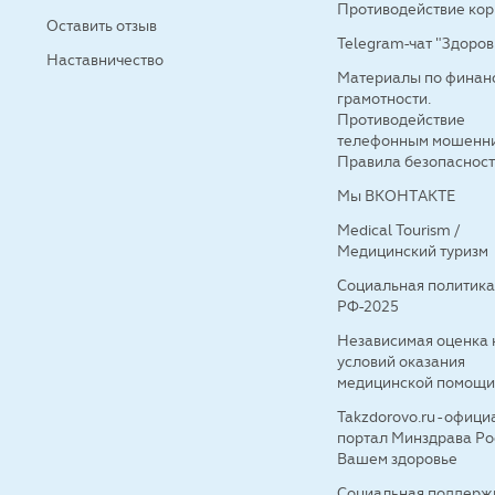
Противодействие ко
Оставить отзыв
Telegram-чат "Здоров
Наставничество
Материалы по финан
грамотности.
Противодействие
телефонным мошенни
Правила безопаснос
Мы ВКОНТАКТЕ
Medical Tourism /
Медицинский туризм
Социальная политик
РФ-2025
Независимая оценка 
условий оказания
медицинской помощи
Takzdorovo.ru - офиц
портал Минздрава Ро
Вашем здоровье
Социальная поддерж