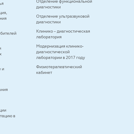
Отделение функциональной
ья
диагностики
ция,
Отделение ультразвуковой
иния
диагностики
о
Клинико – диагностическая
ебителей
лаборатория
Модернизация клинико-
и
диагностической
х
лаборатории в 2017 году
Физиотерапевтический
 и
кабинет
ания
и
ции
ьтацию в