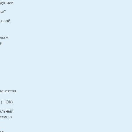
ррупции
ье"
совой
кам.
ти
а
качества
 (НОК)
иальный
ссии о
ка