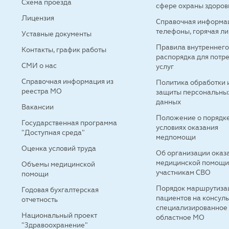
Схема проезда
сфере охраны здоров
Лицензия
Справочная информа
телефоны, горячая л
Уставные документы
Правила внутреннег
Контакты, график работы
распорядка для потр
СМИ о нас
услуг
Справочная информация из
Политика обработки 
реестра МО
защиты персональны
данных
Вакансии
Положение о порядке
Государственная программа
условиях оказания
"Доступная среда"
медпомощи
Оценка условий труда
Об организации оказ
медицинской помощ
Объемы медицинской
участникам СВО
помощи
Порядок маршрутиза
Годовая бухгалтерская
пациентов на консул
отчетность
специализированное
Национальный проект
областное МО
"Здравоохранение"