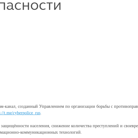
пасности
м-канал, созданный Управлением по организации борьбы с противопр
s://t.me/cyberpolice_rus
.
 защищённости населения, снижение количества преступлений и своевр
ормационно-коммуникационных технологий.